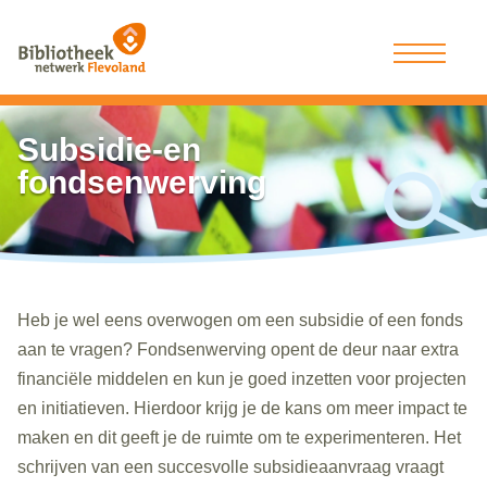
Subsidie-en
fondsenwerving
Heb je wel eens overwogen om een subsidie of een fonds
aan te vragen? Fondsenwerving
opent de deur naar
extra
financiële middelen en kun je goed inzetten voor projecten
en initiatieven.
Hie
rdoor krijg je de kans om
meer
impact
te
make
n
en dit geeft je de ruimte om te experimenteren
.
Het
schrijven van een succesvolle
subsidieaanvraag vraagt