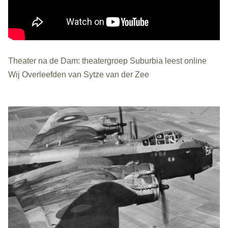
Theater na de Dam: theatergroep Suburbia leest online
Wij Overleefden van Sytze van der Zee