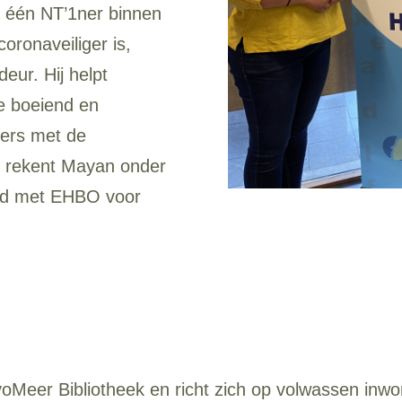
s één NT’1ner binnen
coronaveiliger is,
ur. Hij helpt
oe boeiend en
ners met de
n rekent Mayan onder
eid met EHBO voor
oMeer Bibliotheek en richt zich op volwassen inwon