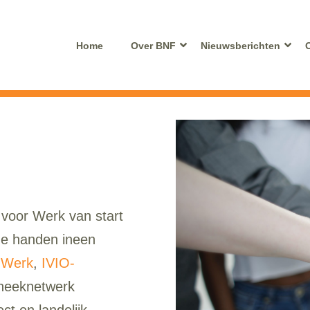
Home
Over BNF
Nieuwsberichten
 voor Werk van start
 de handen ineen
 Werk
,
IVIO-
theeknetwerk
ct en landelijk