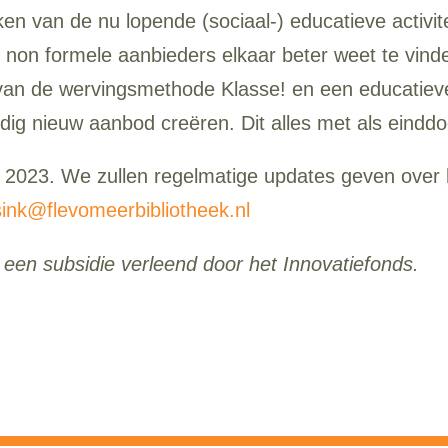
ken van de nu lopende (sociaal-) educatieve activite
 non formele aanbieders elkaar beter weet te vin
 van de wervingsmethode Klasse! en een educatiev
ig nieuw aanbod creëren. Dit alles met als einddoe
r 2023. We zullen regelmatige updates geven over
sink@flevomeerbibliotheek.nl
 een subsidie verleend door het Innovatiefonds.