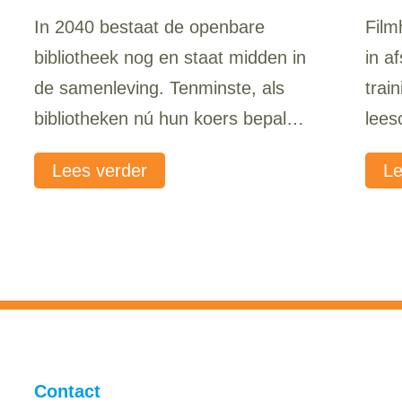
In 2040 bestaat de openbare
Film
bibliotheek nog en staat midden in
in a
de samenleving. Tenminste, als
trai
bibliotheken nú hun koers bepalen
lees
voor de toekomst.
med
Lees verder
Le
Contact