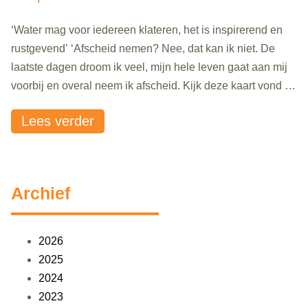
‘Water mag voor iedereen klateren, het is inspirerend en
rustgevend’ ‘Afscheid nemen? Nee, dat kan ik niet. De
laatste dagen droom ik veel, mijn hele leven gaat aan mij
voorbij en overal neem ik afscheid. Kijk deze kaart vond ik,
zo toepasselijk met die luchtballon: “Go away and stay
Lees verder
away”, staat er. Je stijgt op..
Archief
2026
2025
2024
2023