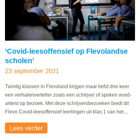
‘Covid-leesoffensief op Flevolandse
scholen’
23 september 2021
Twintig klassen in Flevoland krijgen maar liefst drie keer
een verhalenverteller zoals een schrijver of spoken word-
artiest op bezoek. Met deze schrijversbezoeken biedt dit
Flevo Covid-leesoffensief leerlingen uit klas 1 van het
praktijkonderwijs, vmbo-basis en -kader, een positieve
Lees verder
taalervaring aan. Hiermee wordt geïnvesteerd in het
leesplezier en de leesvaardigheid van de jongeren.