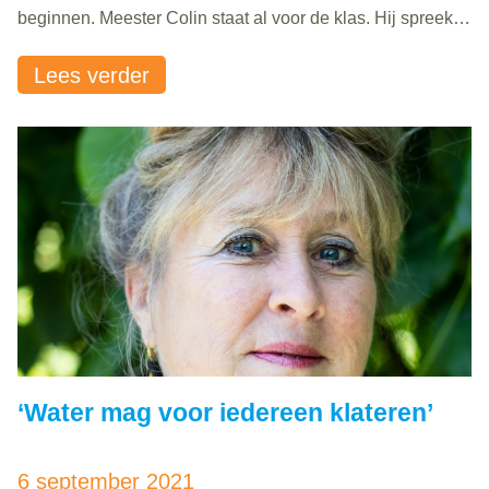
beginnen. Meester Colin staat al voor de klas. Hij spreekt
zijn woorden rustig uit: ‘Welkom hier, dit is de Zomerschool
Lees verder
van 2021.’ Hij lacht en zijn handen praten mee. Ming..
‘Water mag voor iedereen klateren’
6 september 2021