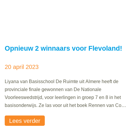
Opnieuw 2 winnaars voor Flevoland!
20 april 2023
Liyana van Basisschool De Ruimte uit Almere heeft de
provinciale finale gewonnen van De Nationale
Voorleeswedstrijd, voor leerlingen in groep 7 en 8 in het
basisonderwijs. Ze las voor uit het boek Rennen van Cora
Sakalli en had een hele fijne voorleesstem. “Je nam mij
Lees verder
erg mee in het boek, ik had het gevoel dat..