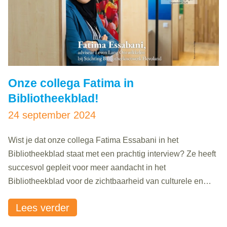
Onze collega Fatima in
Bibliotheekblad!
24 september 2024
Wist je dat onze collega Fatima Essabani in het
Bibliotheekblad staat met een prachtig interview? Ze heeft
succesvol gepleit voor meer aandacht in het
Bibliotheekblad voor de zichtbaarheid van culturele en
maatschappelijke programmering. Het blad stemde in en
Lees verder
wilde haar bovendien graag interviewen over haar
werkervaring in de bibliotheekbranche.