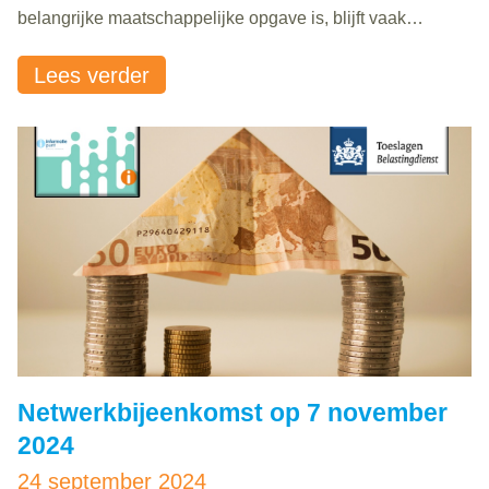
belangrijke maatschappelijke opgave is, blijft vaak
onduidelijk hoe dit concreet past binnen het werk van de
Lees verder
bibliotheek.
Netwerkbijeenkomst op 7 november
2024
24 september 2024