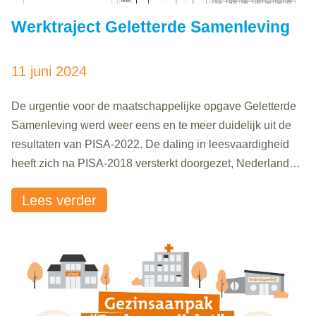
Werktraject Geletterde Samenleving
11 juni 2024
De urgentie voor de maatschappelijke opgave Geletterde
Samenleving werd weer eens en te meer duidelijk uit de
resultaten van PISA-2022. De daling in leesvaardigheid
heeft zich na PISA-2018 versterkt doorgezet, Nederland
daalde harder dan de EU14-landen en scoorde opnieuw
Lees verder
lager dan deze landen gemiddeld. En als je Nederland
vergelijkt met de ander EU-landen heeft alleen..