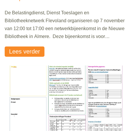
De Belastingdienst, Dienst Toeslagen en
Bibliotheeknetwerk Flevoland organiseren op 7 november
van 12:00 tot 17:00 een netwerkbijeenkomst in de Nieuwe
Bibliotheek in Almere. Deze bijeenkomst is voor
dienstverlenende organisaties in de regio Flevoland die
Lees verder
mensen helpen met belastingen, toeslagen en andere
geldgerelateerde zaken.