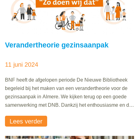
Verandertheorie gezinsaanpak
11 juni 2024
BNF heeft de afgelopen periode De Nieuwe Bibliotheek
begeleid bij het maken van een verandertheorie voor de
gezinsaanpak in Almere. We kijken terug op een goede
samenwerking met DNB. Dankzij het enthousiasme en de
deskundigheid van de deelnemers zijn er tijdens de
Lees verder
werksessies grote stappen gezet met een mooi resultaat.