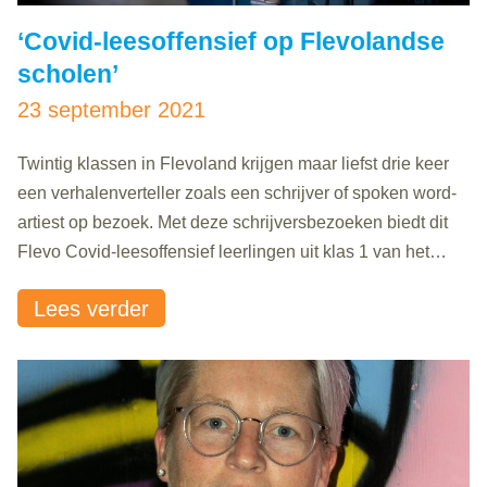
‘Covid-leesoffensief op Flevolandse
scholen’
23 september 2021
Twintig klassen in Flevoland krijgen maar liefst drie keer
een verhalenverteller zoals een schrijver of spoken word-
artiest op bezoek. Met deze schrijversbezoeken biedt dit
Flevo Covid-leesoffensief leerlingen uit klas 1 van het
praktijkonderwijs, vmbo-basis en -kader, een positieve
Lees verder
taalervaring aan. Hiermee wordt geïnvesteerd in het
leesplezier en de leesvaardigheid van de jongeren.