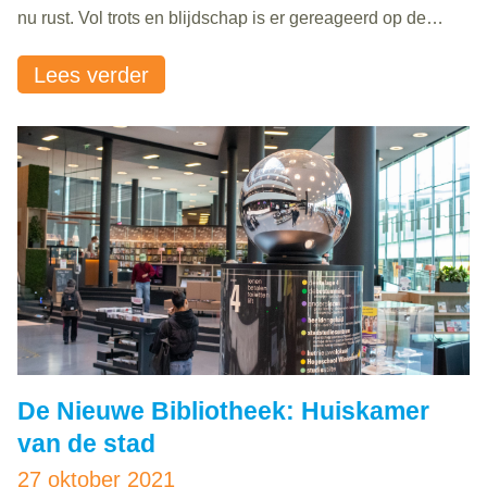
nu rust. Vol trots en blijdschap is er gereageerd op de
uitkomst: ‘We hebben hem. We zijn gecertificeerd!’ In heel
Lees verder
Nederland worden alle taalhuizen langs de..
De Nieuwe Bibliotheek: Huiskamer
van de stad
27 oktober 2021