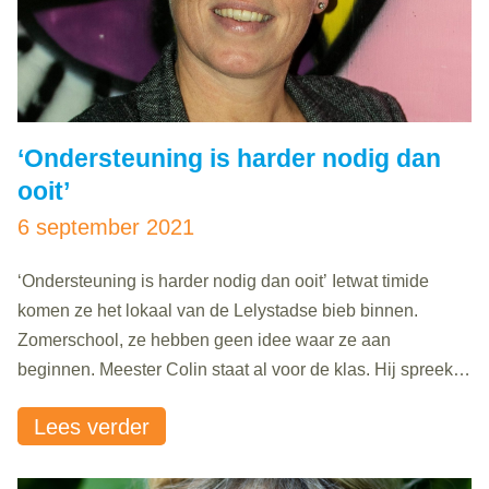
‘Ondersteuning is harder nodig dan
ooit’
6 september 2021
‘Ondersteuning is harder nodig dan ooit’ Ietwat timide
komen ze het lokaal van de Lelystadse bieb binnen.
Zomerschool, ze hebben geen idee waar ze aan
beginnen. Meester Colin staat al voor de klas. Hij spreekt
zijn woorden rustig uit: ‘Welkom hier, dit is de Zomerschool
Lees verder
van 2021.’ Hij lacht en zijn handen praten mee. Ming..