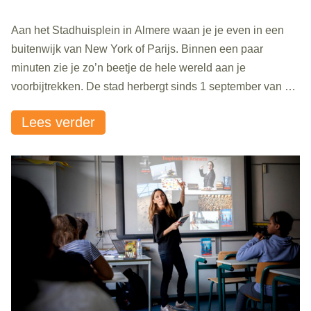
Aan het Stadhuisplein in Almere waan je je even in een
buitenwijk van New York of Parijs. Binnen een paar
minuten zie je zo’n beetje de hele wereld aan je
voorbijtrekken. De stad herbergt sinds 1 september van dit
jaar 142* verschillende nationaliteiten. Aan Polly
Lees verder
Rademakers, coördinator Laaggeletterdheid en
inburgeraars en Annerie Brenninkmeijer, directeur van..