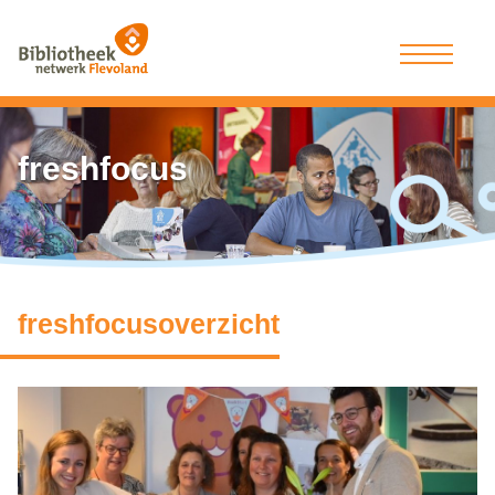
freshfocus
freshfocus
overzicht