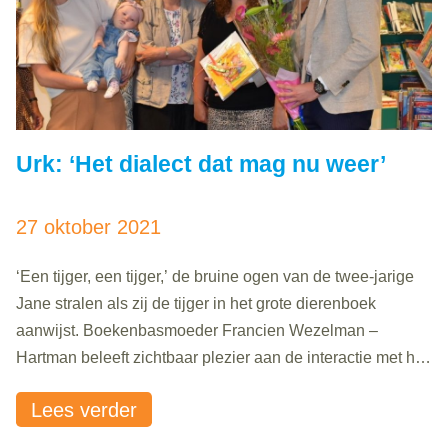
Urk: ‘Het dialect dat mag nu weer’
27 oktober 2021
‘Een tijger, een tijger,’ de bruine ogen van de twee-jarige
Jane stralen als zij de tijger in het grote dierenboek
aanwijst. Boekenbasmoeder Francien Wezelman –
Hartman beleeft zichtbaar plezier aan de interactie met het
kleine hummeltje. Jaarlijks worden er op Urk om en nabij
Lees verder
de honderd eerste kinderen geboren. Tachtig procent van
die kinderen wordt..