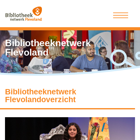
Bibliotheeknetwerk
Flevoland
Bibliotheeknetwerk
Flevoland
overzicht