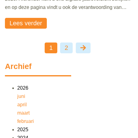
en op deze pagina vindt u ook de verantwoording van
onze cijfers. Wilt u weten waar BNF trots op is? Scroll dan
Lees verder
naar beneden en lees meer over..
1
2
Archief
2026
juni
april
maart
februari
2025
2024