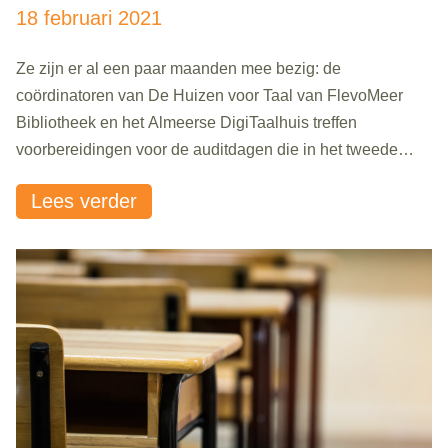
certificering
18 februari 2021
Ze zijn er al een paar maanden mee bezig: de
coördinatoren van De Huizen voor Taal van FlevoMeer
Bibliotheek en het Almeerse DigiTaalhuis treffen
voorbereidingen voor de auditdagen die in het tweede
kwartaal van 2021 staan gepland. Deze Flevolandse
Lees verder
‘taalhuizen’ worden dit jaar namelijk gescreend op hun
kwaliteit. En dat betekent antwoord geven op vragen..