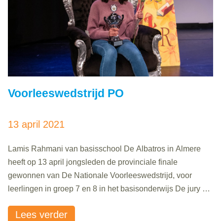
Voorleeswedstrijd PO
13 april 2021
Lamis Rahmani van basisschool De Albatros in Almere
heeft op 13 april jongsleden de provinciale finale
gewonnen van De Nationale Voorleeswedstrijd, voor
leerlingen in groep 7 en 8 in het basisonderwijs De jury die
lette op zaken als tempo en het voelbaar maken van
Lees verder
emoties, had geen gemakkelijke taak, maar was