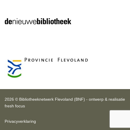
2026 © Bibliotheeknetwerk Flevoland (BNF) - ontwerp & realisatie
fresh focus
Privacyverklaring