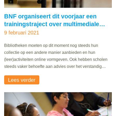
BNF organiseert dit voorjaar een
trainingstraject over multimediale
didactiek
9 februari 2021
Bibliotheken moeten op dit moment nog steeds hun
collectie op een andere manier aanbieden en hun
(leer)activiteiten online vormgeven. Ook hebben scholen
steeds vaker behoefte aan advies over het verstandig
gebruik van tools, mediawijsheid in de klas en digitale
Lees verder
vaardigheden. Het is dus belangrijk dat bibliotheken zich
verdiepen in multimediale didactiek. Medewerkers van
beide basisbibliotheken..