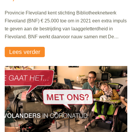
Provincie Flevoland kent stichting Bibliotheeknetwerk
Flevoland (BNF) € 25.000 toe om in 2021 een extra impuls
te geven aan de bestrijding van laaggeletterdheid in
Flevoland. BNF werkt daarvoor nauw samen met De
Nieuwe Bibliotheek en FlevoMeer Bibliotheek. “Dit
Lees verder
betekent dat we echt kunnen gaan doorpakken”, aldus
Sabine de Bruijn van BNF.