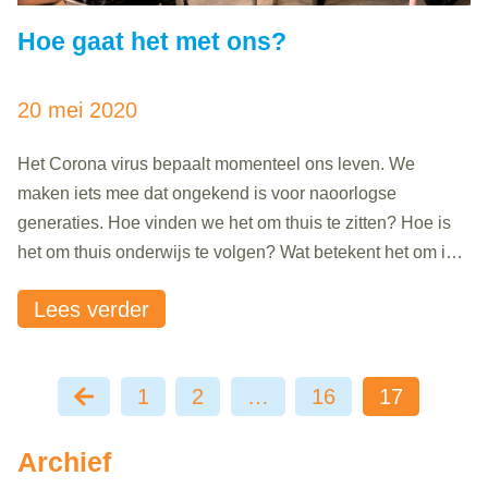
Hoe gaat het met ons?
20 mei 2020
Het Corona virus bepaalt momenteel ons leven. We
maken iets mee dat ongekend is voor naoorlogse
generaties. Hoe vinden we het om thuis te zitten? Hoe is
het om thuis onderwijs te volgen? Wat betekent het om in
deze tijd ondernemer te zijn? De Coronacrisis leidt tot
Lees verder
oneindig veel verhalen. Omroep Flevoland, Batavialand
en de..
1
2
…
16
17
Archief