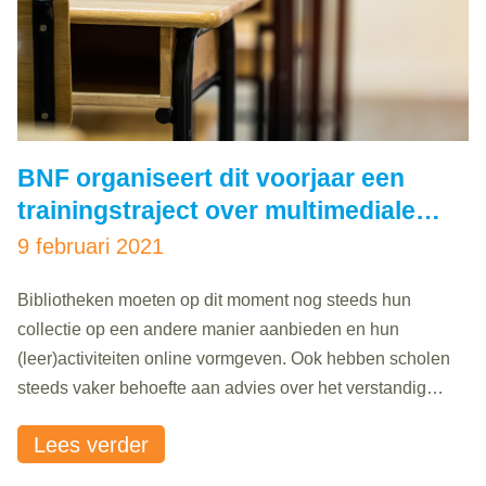
BNF organiseert dit voorjaar een
trainingstraject over multimediale
didactiek
9 februari 2021
Bibliotheken moeten op dit moment nog steeds hun
collectie op een andere manier aanbieden en hun
(leer)activiteiten online vormgeven. Ook hebben scholen
steeds vaker behoefte aan advies over het verstandig
gebruik van tools, mediawijsheid in de klas en digitale
Lees verder
vaardigheden. Het is dus belangrijk dat bibliotheken zich
verdiepen in multimediale didactiek. Medewerkers van