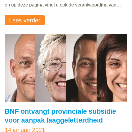
en op deze pagina vindt u ook de verantwoording van
onze cijfers. Wilt u weten waar BNF trots op is? Scroll dan
Lees verder
naar beneden en lees meer over..
BNF ontvangt provinciale subsidie
voor aanpak laaggeletterdheid
14 januari 2021